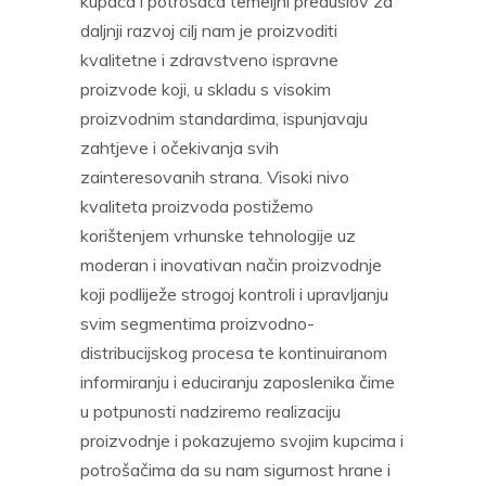
kupaca i potrošača temeljni preduslov za
daljnji razvoj cilj nam je proizvoditi
kvalitetne i zdravstveno ispravne
proizvode koji, u skladu s visokim
proizvodnim standardima, ispunjavaju
zahtjeve i očekivanja svih
zainteresovanih strana. Visoki nivo
kvaliteta proizvoda postižemo
korištenjem vrhunske tehnologije uz
moderan i inovativan način proizvodnje
koji podliježe strogoj kontroli i upravljanju
svim segmentima proizvodno-
distribucijskog procesa te kontinuiranom
informiranju i educiranju zaposlenika čime
u potpunosti nadziremo realizaciju
proizvodnje i pokazujemo svojim kupcima i
potrošačima da su nam sigurnost hrane i