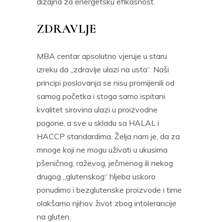
dizajna za energetsku efikasnost.
ZDRAVLJE
MBA centar apsolutno vjeruje u staru
izreku da „zdravlje ulazi na usta“. Naši
principi poslovanja se nisu promijenili od
samog početka i stoga samo ispitani
kvalitet sirovina ulazi u proizvodne
pogone, a sve u skladu sa HALAL i
HACCP standardima. Želja nam je, da za
mnoge koji ne mogu uživati u ukusima
pšeničnog, raževog, ječmenog ili nekog
drugog „glutenskog“ hljeba uskoro
ponudimo i bezglutenske proizvode i time
olakšamo njihov život zbog intolerancije
na gluten.