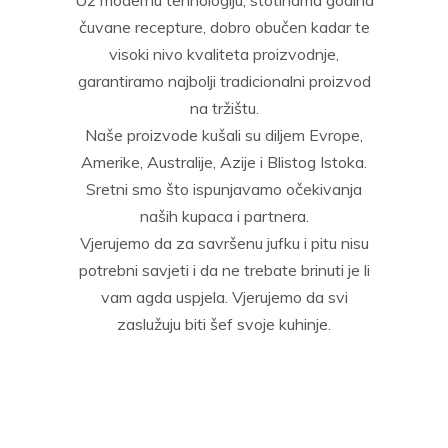
Uz modernu tehnologiju, stotinama godina
čuvane recepture, dobro obučen kadar te
visoki nivo kvaliteta proizvodnje,
garantiramo najbolji tradicionalni proizvod
na tržištu.
Naše proizvode kušali su diljem Evrope,
Amerike, Australije, Azije i Blistog Istoka.
Sretni smo što ispunjavamo očekivanja
naših kupaca i partnera.
Vjerujemo da za savršenu jufku i pitu nisu
potrebni savjeti i da ne trebate brinuti je li
vam agda uspjela. Vjerujemo da svi
zaslužuju biti šef svoje kuhinje.