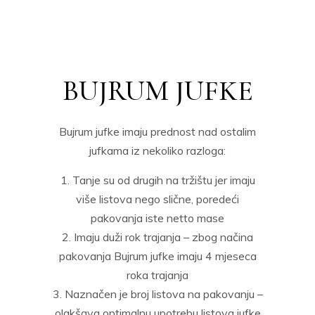
BUJRUM JUFKE
Bujrum jufke imaju prednost nad ostalim
jufkama iz nekoliko razloga:
Tanje su od drugih na tržištu jer imaju
više listova nego slične, poredeći
pakovanja iste netto mase
Imaju duži rok trajanja – zbog načina
pakovanja Bujrum jufke imaju 4 mjeseca
roka trajanja
Naznačen je broj listova na pakovanju –
olakšava optimalnu upotrebu listova jufke