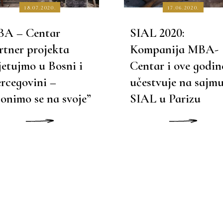
18.07.2020.
17.06.2020.
A – Centar
SIAL 2020:
rtner projekta
Kompanija MBA-
jetujmo u Bosni i
Centar i ove godin
rcegovini –
učestvuje na sajm
lonimo se na svoje”
SIAL u Parizu
J VIŠE
PROČITAJ VIŠE