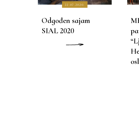
22.07.2020.
Odgođen sajam
MB
SIAL 2020
pa
“L
PROČITAJ VIŠE
He
os
PROČITA