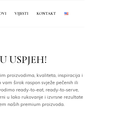
OVI
VIJESTI
KONTAKT
U USPJEH!
 proizvodima, kvaliteta, inspiracija i
 vam širok raspon svježe pečenih ili
vodimo ready-to-eat, ready-to-serve,
ni u lako rukovanje i izvrsne rezultate
tenjem naših premium proizvoda.