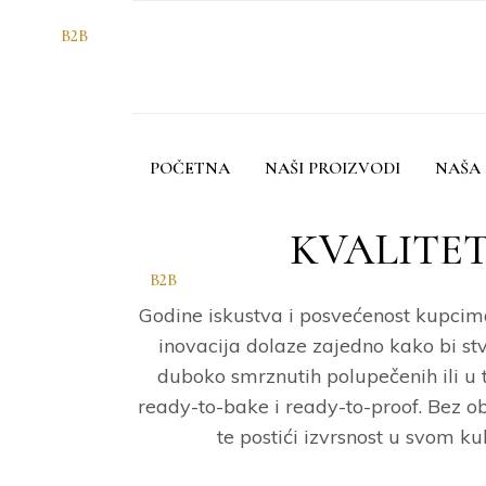
B2B
POČETNA
NAŠI PROIZVODI
NAŠA 
KVALITET
B2B
Godine iskustva i posvećenost kupcima
inovacija dolaze zajedno kako bi st
duboko smrznutih polupečenih ili u 
ready-to-bake i ready-to-proof. Bez ob
te postići izvrsnost u svom ku