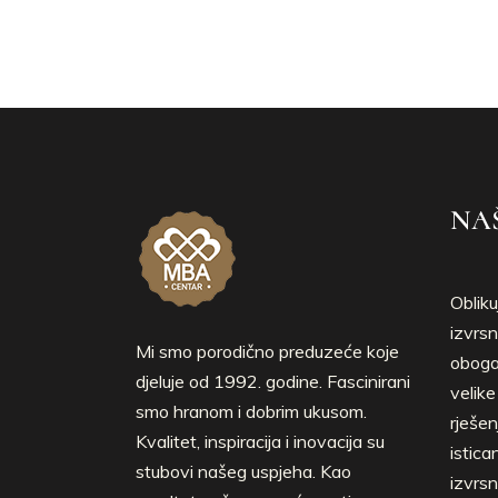
NAŠ
Obliku
izvrsn
Mi smo porodično preduzeće koje
obogać
djeluje od 1992. godine. Fascinirani
velik
smo hranom i dobrim ukusom.
rješen
Kvalitet, inspiracija i inovacija su
istica
stubovi našeg uspjeha. Kao
izvrsn