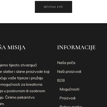
UČITAJ JOŠ
A MISIJA
INFORMACIJE
Naša priča
jemo tijesto stvarajući
e slatke i slane proizvode koji
Naši proizvodi
uju vaše trpeze i pružaju
B2B
e mogućnosti za kreativna
Mogućnosti
ja u poslovnom ili osobnom
nju. Činimo pekarstvo
Proizvodi
im.
Robne marke