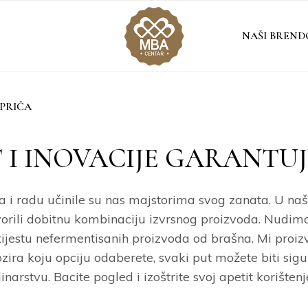
NAŠI BREND
PRIČA
 I INOVACIJE GARANTUJ
 i radu učinile su nas majstorima svog zanata. U našim
vorili dobitnu kombinaciju izvrsnog proizvoda. Nudimo
tijestu nefermentisanih proizvoda od brašna. Mi proiz
zira koju opciju odaberete, svaki put možete biti sigur
linarstvu. Bacite pogled i izoštrite svoj apetit koriš