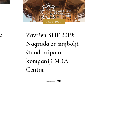
08.06.2020.
e
Završen SHF 2019:
u
Nagrada za najbolji
štand pripala
kompaniji MBA
Centar
PROČITAJ VIŠE