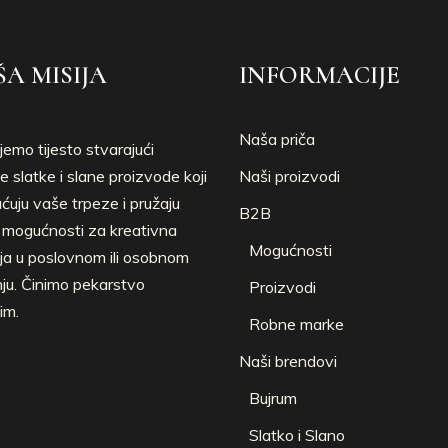
A MISIJA
INFORMACIJE
Naša priča
jemo tijesto stvarajući
e slatke i slane proizvode koji
Naši proizvodi
uju vaše trpeze i pružaju
B2B
e mogućnosti za kreativna
Mogućnosti
ja u poslovnom ili osobnom
nju. Činimo pekarstvo
Proizvodi
im.
Robne marke
Naši brendovi
Bujrum
Slatko i Slano