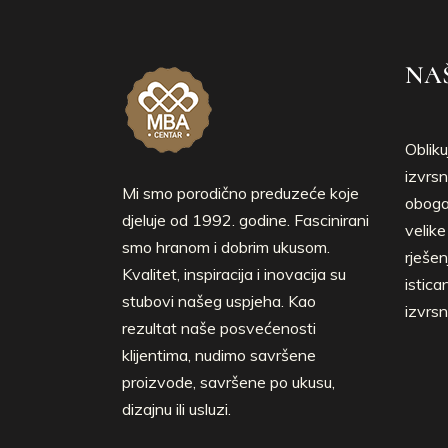
NAŠ
Obliku
izvrsn
Mi smo porodično preduzeće koje
obogać
djeluje od 1992. godine. Fascinirani
velik
smo hranom i dobrim ukusom.
rješen
Kvalitet, inspiracija i inovacija su
istica
stubovi našeg uspjeha. Kao
izvrsn
rezultat naše posvećenosti
klijentima, nudimo savršene
proizvode, savršene po ukusu,
dizajnu ili usluzi.