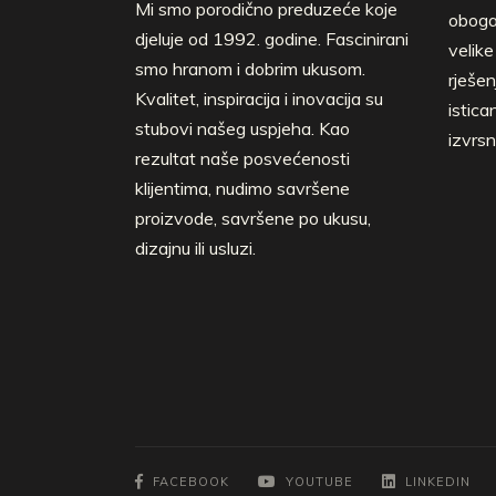
Mi smo porodično preduzeće koje
obogać
djeluje od 1992. godine. Fascinirani
velik
smo hranom i dobrim ukusom.
rješen
Kvalitet, inspiracija i inovacija su
istica
stubovi našeg uspjeha. Kao
izvrsn
rezultat naše posvećenosti
klijentima, nudimo savršene
proizvode, savršene po ukusu,
dizajnu ili usluzi.
FACEBOOK
YOUTUBE
LINKEDIN