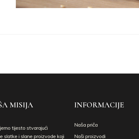
A MISIJA
INFORMACIJE
Naša priča
jemo tijesto stvarajući
e slatke i slane proizvode koji
Naši proizvodi