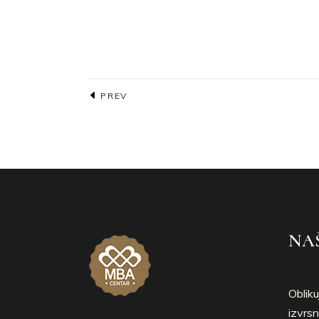
PREV
NAŠ
Obliku
izvrsn