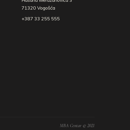
Hasana Merdžanovića 3
71320 Vogošća
+387 33 255 555
MBA Centar © 2021