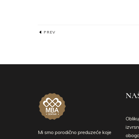
PREV
NAŠ
Obliku
izvrsn
Mi smo porodično preduzeće koje
obogać