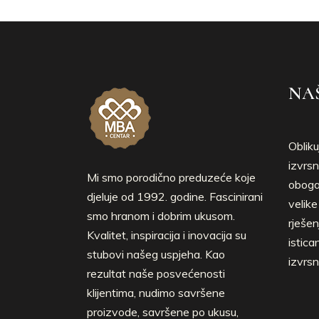
NAŠ
Obliku
izvrsn
Mi smo porodično preduzeće koje
obogać
djeluje od 1992. godine. Fascinirani
velik
smo hranom i dobrim ukusom.
rješen
Kvalitet, inspiracija i inovacija su
istica
stubovi našeg uspjeha. Kao
izvrsn
rezultat naše posvećenosti
klijentima, nudimo savršene
proizvode, savršene po ukusu,